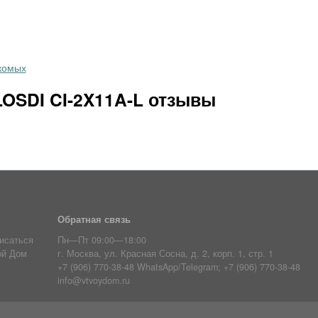
комых
OSDI CI-2X11A-L отзывы
Обратная связь
исаться
Пн—Пт 09:00—18:00
ой Дом
г. Москва, ул. Красная Сосна, д. 2, корп. 1, стр. 1
+7 (906) 770-38-48 WhatsApp/Telegram; +7 (906) 770-38-48
info@vtvoydom.ru