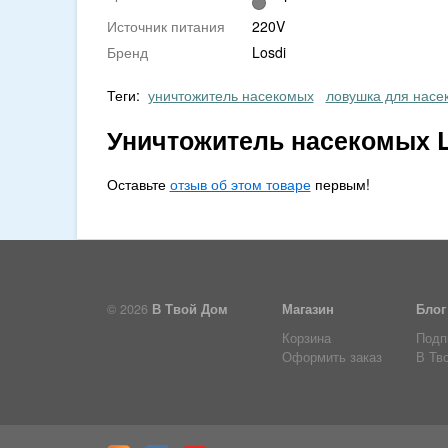
Источник питания
220V
Бренд
Losdi
Теги:
уничтожитель насекомых
ловушка для насе
Уничтожитель насекомых L
Оставьте
отзыв об этом товаре
первым!
© 2026
В Твой Дом
Магазин
Блог
Корзина
Подп
Оформить заказ
В Тв