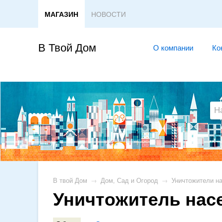
МАГАЗИН
НОВОСТИ
В Твой Дом
О компании
Ко
В твой Дом
→
Дом, Сад и Огород
→
Уничтожители н
Уничтожитель нас