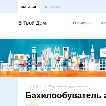
МАГАЗИН
НОВОСТИ
В Твой Дом
О компании
Ко
В твой Дом
→
Уборочное оборудование
→
Бахилообуватель а