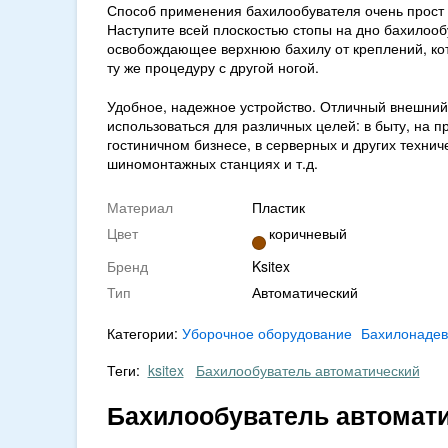
Способ применения бахилообувателя очень прост 
Наступите всей плоскостью стопы на дно бахилооб
освобождающее верхнюю бахилу от креплений, кото
ту же процедуру с другой ногой.
Удобное, надежное устройство. Отличный внешни
использоваться для различных целей: в быту, на п
гостиничном бизнесе, в серверных и других технич
шиномонтажных станциях и т.д.
Материал
Пластик
Цвет
коричневый
Бренд
Ksitex
Тип
Автоматический
Категории:
Уборочное оборудование
Бахилонадев
Теги:
ksitex
Бахилообуватель автоматический
Бахилообуватель автомати