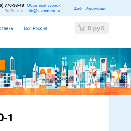
6) 770-38-48
Обратный звонок
Вход
Регистрация
1
info@vtvoydom.ru
Пн-Пт 9-19
0
руб.
ставка
Вся Россия
D-1