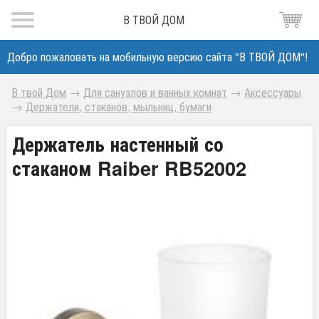
В ТВОЙ ДОМ
Добро пожаловать на мобильную версию сайта "В ТВОЙ ДОМ"!
В твой Дом
→
Для санузлов и ванных комнат
→
Аксессуары
→
Держатели, стаканов, мыльниц, бумаги
Держатель настенный со
стаканом Raiber RB52002