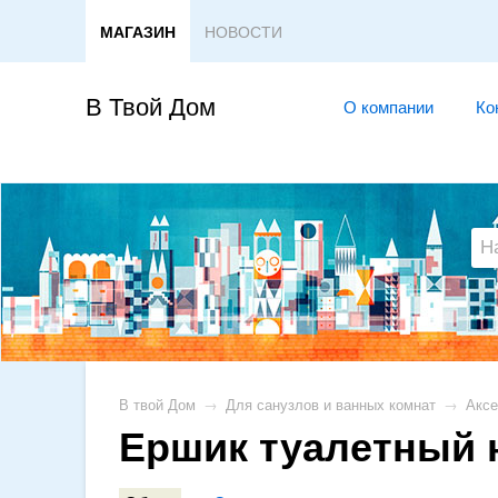
МАГАЗИН
НОВОСТИ
В Твой Дом
О компании
Ко
В твой Дом
→
Для санузлов и ванных комнат
→
Аксе
Ершик туалетный 