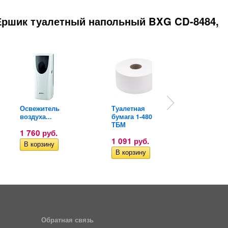
Ершик туалетный напольный BXG CD-8484,
Освежитель
Туалетная
Дозато
воздуха...
бумага 1-480-
мыльн
ТБМ
пены...
1 760
руб.
1 091
руб.
2 200
Обратная связь