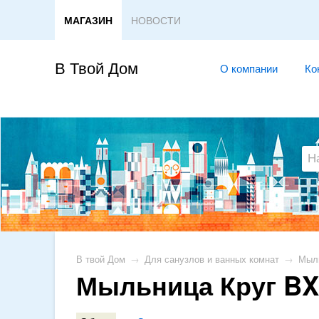
МАГАЗИН
НОВОСТИ
В Твой Дом
О компании
Ко
В твой Дом
→
Для санузлов и ванных комнат
→
Мыл
Мыльница Круг BX