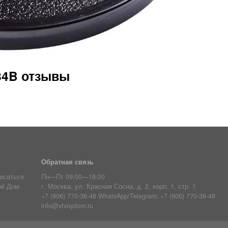
84B отзывы
Обратная связь
исаться
Пн—Пт 09:00—18:00
ой Дом
г. Москва, ул. Красная Сосна, д. 2, корп. 1, стр. 1
+7 (906) 770-38-48 WhatsApp/Telegram; +7 (906) 770-38-48
info@vtvoydom.ru