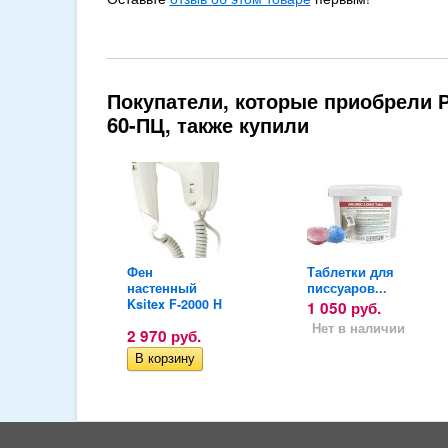
Покупатели, которые приобрели 
60-ПЦ, также купили
Фен
Таблетки для
ая...
настенный
писсуаров...
Ksitex F-2000 H
уб.
1 050
руб.
наличии
Нет в наличии
2 970
руб.