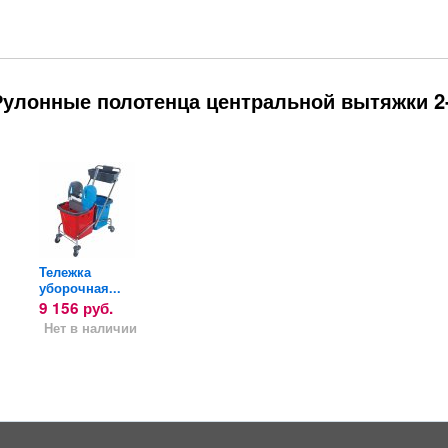
Рулонные полотенца центральной вытяжки 2
Тележка
Фен
Таблет
уборочная...
настенный
писсуар
Ksitex F-2000 H
9 156
руб.
1 050
Нет в наличии
Нет в 
2 970
руб.