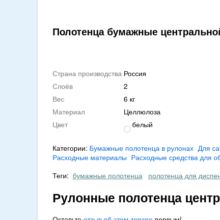
Полотенца бумажные центрально
Страна производства
Россия
Слоёв
2
Вес
6 кг
Материал
Целлюлоза
Цвет
белый
Категории:
Бумажные полотенца в рулонах
Для са
Расходные материалы
Расходные средства для о
Теги:
бумажные полотенца
полотенца для диспе
Рулонные полотенца центр
Оставьте
отзыв об этом товаре
первым!