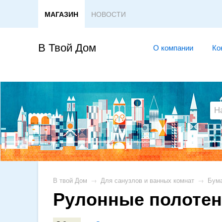
МАГАЗИН
НОВОСТИ
В Твой Дом
О компании
Ко
В твой Дом
→
Для санузлов и ванных комнат
→
Бума
Рулонные полотен