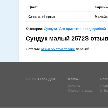
Цвет:
Коричн
Страна сборки:
Малайз
Категории:
Сундуки
Для прихожей и гардеробной
Сундук малый 2572S отзы
Оставьте
отзыв об этом товаре
первым!
© 2026
В Твой Дом
Магазин
Блог
Корзина
Подп
Оформить заказ
В Тв