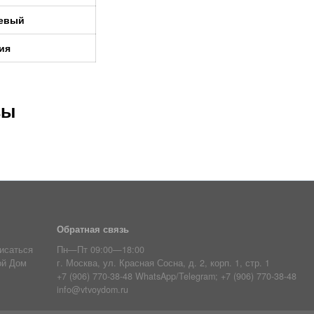
евый
ия
вы
Обратная связь
исаться
Пн—Пт 09:00—18:00
ой Дом
г. Москва, ул. Красная Сосна, д. 2, корп. 1, стр. 1
+7 (906) 770-38-48 WhatsApp/Telegram; +7 (906) 770-38-48
info@vtvoydom.ru