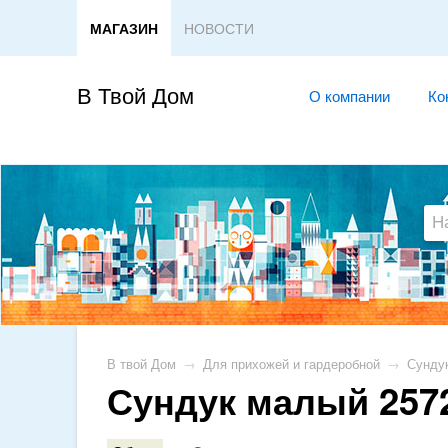
МАГАЗИН
НОВОСТИ
В Твой Дом
О компании
Ко
В твой Дом
→
Для прихожей и гардеробной
→
Сунду
Сундук малый 257