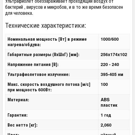
Ультрафиолет обеззараживает проходящий воздух от
бактерий , вирусов и микробов, и в то же время безопасен
для человека.
Технические характеристики:
Номинальная мощность [Вт] в режиме
1000/600
нагрева/обдува:
Габаритные размеры (ВхШхГ) [мм]:
256x174x102
Напряжение питания [В]:
220 - 240
Ультрафиолетовое излучение:
395-405 нм
Макс. скорость воздушного потока [м/с]
100
при мощность 600Вт:
Материал:
ABS
пластик
Гарантия:
1 год
Вес нетто [кг]:
2,060
Цвет:
чёрный