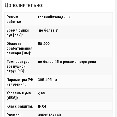
Дополнительно:
Режим
горячий/холодный
работы:
Время сушки
не более 7
рук [сек]:
Область
50-200
срабатывания
сенсора [мм]:
Температура
не более 45 в режиме подогрева
воздушной
струи [°C]:
395-405 нм
Параметры УФ
излучения:
Уровень шума
< 65
[dBA]:
Класс защиты:
IPX4
Размеры
396x215x140