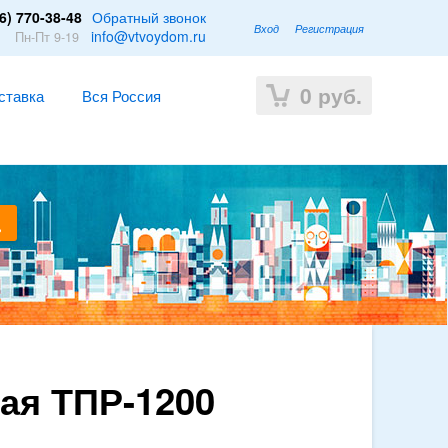
6) 770-38-48
Обратный звонок
Вход
Регистрация
1
info@vtvoydom.ru
Пн-Пт 9-19
0
руб.
ставка
Вся Россия
ая ТПР-1200