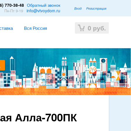
6) 770-38-48
Обратный звонок
Вход
Регистрация
1
info@vtvoydom.ru
Пн-Пт 9-19
0
руб.
ставка
Вся Россия
ая Алла-700ПК