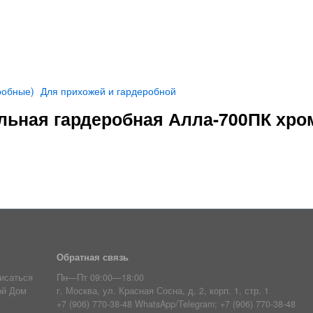
робные)
Для прихожей и гардеробной
льная гардеробная Алла-700ПК хро
Обратная связь
исаться
Пн—Пт 09:00—18:00
ой Дом
г. Москва, ул. Красная Сосна, д. 2, корп. 1, стр. 1
+7 (906) 770-38-48 WhatsApp/Telegram; +7 (906) 770-38-48