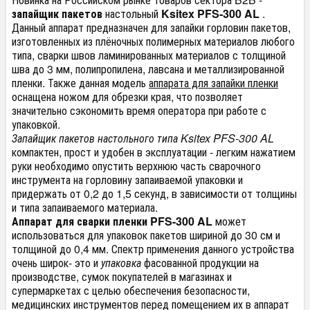
запайщик пакетов
настольный
Ksitex
PFS-300 AL
.
Данный аппарат предназначен для запайки горловин пакетов,
изготовленных из плёночных полимерных материалов любого
типа, сварки швов ламинированных материалов с толщиной
шва до 3 мм, полипропилена, лавсана и металлизированной
пленки. Также данная модель
аппарата для запайки пленки
оснащена ножом для обрезки края, что позволяет
значительно сэкономить время оператора при работе с
упаковкой.
Запайщик пакетов настольного типа
Ksitex PFS-300 AL
компактен, прост и удобен в эксплуатации - легким нажатием
руки необходимо опустить верхнюю часть сварочного
инструмента на горловину запаиваемой упаковки и
придержать от 0,2 до 1,5 секунд, в зависимости от толщины
и типа запаиваемого материала.
Аппарат для сварки пленки PFS-300 AL
может
использоваться для упаковок пакетов шириной до 30 см и
толщиной до 0,4 мм. Спектр применения данного устройства
очень широк- это и
упаковка
фасованной продукции на
производстве, сумок покупателей в магазинах и
супермаркетах с целью обеспечения безопасности,
медицинских инструментов перед помещением их в аппарат