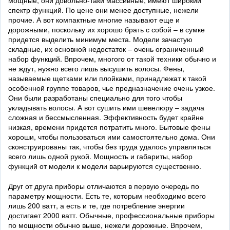
мощные, они довольно-таки массивные, имеют широкий
спектр функций. По цене они менее доступные, нежели
прочие. А вот компактные многие называют еще и
дорожными, поскольку их хорошо брать с собой – в сумке
придется выделить минимум места. Модели зачастую
складные, их основной недостаток – очень ограниченный
набор функций. Впрочем, многого от такой техники обычно и
не ждут, нужно всего лишь высушить волосы. Фены,
называемые щетками или плойками, принадлежат к такой
особенной группе товаров, чье предназначение очень узкое.
Они были разработаны специально для того чтобы
укладывать волосы. А вот сушить ими шевелюру – задача
сложная и бессмысленная. Эффективность будет крайне
низкая, времени придется потратить много. Бытовые фены
хороши, чтобы пользоваться ими самостоятельно дома. Они
сконструированы так, чтобы без труда удалось управляться
всего лишь одной рукой. Мощность и габариты, набор
функций от модели к модели варьируются существенно.
Друг от друга приборы отличаются в первую очередь по
параметру мощности. Есть те, которым необходимо всего
лишь 200 ватт, а есть и те, где потребление энергии
достигает 2000 ватт. Обычные, профессиональные приборы
по мощности обычно выше, нежели дорожные. Впрочем,