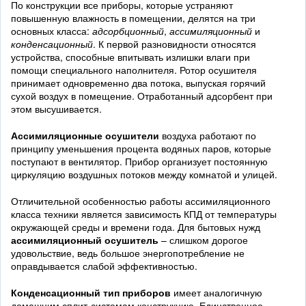
По конструкции все приборы, которые устраняют
повышенную влажность в помещении, делятся на три
основных класса:
адсорбционный
,
ассимиляционный
и
конденсационный
. К первой разновидности относятся
устройства, способные впитывать излишки влаги при
помощи специального наполнителя. Ротор осушителя
принимает одновременно два потока, выпуская горячий
сухой воздух в помещение. Отработанный адсорбент при
этом высушивается.
Ассимиляционные осушители
воздуха работают по
принципу уменьшения процента водяных паров, которые
поступают в вентилятор. Прибор организует постоянную
циркуляцию воздушных потоков между комнатой и улицей.
Отличительной особенностью работы ассимиляционного
класса техники является зависимость КПД от температуры
окружающей среды и времени года. Для бытовых нужд
ассимиляционный осушитель
– слишком дорогое
удовольствие, ведь большое энергопотребление не
оправдывается слабой эффективностью.
Конденсационный тип приборов
имеет аналогичную
домашним сплит-системам конструкцию. Единственное