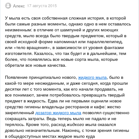
Алекс
17 августа 2015
У мыла есть своя собственная сложная история, в которой
были самые разные моменты, однако одно в нем оставалось
неизменным: в отличие от шампуней и других моющих
средств, мыло всегда было твердым предметом, который в
своей исходной форме напоминал или параллелепипед,
или «тело вращения», в зависимости от уровня фантазии
изготовителя. Казалось, что так будет и в дальнейшем, тем
более, что появлялись все новые сорта мыла, которые
обретали все новые качества.
Появление принципиально нового,
жидкого мыла
, было в
какой-то мере неожиданным, и даже сегодня, когда прошли
десятки лет с того момента, как его начали продавать, не
все понимают, зачем потребовалось превращать твердый
предмет в жидкость. Едва ли не первыми оценили новое
средство гигиены владельцы ресторанов и кафе: жестко
закрепленный
дозатор жидкого мыла
позволял существенно
сокращать затраты. Ведь теперь мыло не падало и не
терялось. Кроме того, расход
жидкого мыла
оказался
довольно незначительным. Наконец, с точки зрения гигиены
в общедоступных местах жидкое мыло куда